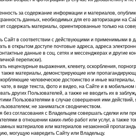
енность за содержание информации и материалов, опублик
ранность данных, необходимых для его авторизации на Са
жет содержать материалы, ориентированные только на сов
ь Сайт в соответствии с действующими и применимыми в д
ать в открытом доступе почтовые адреса, адреса электрон
онтактные данные в соц. сетях и мессенджерах и другие ко
личной переписки).
ать нецензурные выражения, клевету, оскорбления, порног
 также материалы, демонстрирующие или пропагандирующи
скорбляющие человеческое достоинство и иные материалы,
в чате, в виде текста, фото и видео, на Сайте и в мобильно
ать других Пользователей, а также не вводить их в заблуж
другими Пользователями в случае совершения ими действий
ользователем; не заниматься сводничеством.
я без согласования с Владельцем совершать сделки или пр
телями в отношении каких-либо работ или услуг, а также т
ламных материалов или материалов незаконной пропаганды
ию, могущую навредить Сайту или Владельцу.