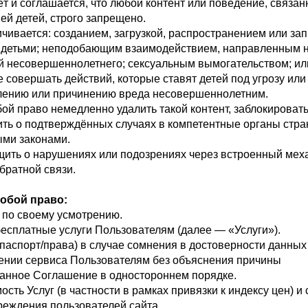
т и соглашается, что любой контент или поведение, связа
ей детей, строго запрещено.
ничивается: созданием, загрузкой, распространением или з
д детьми; неподобающим взаимодействием, направленным 
й несовершеннолетнего; сексуальным вымогательством; или
е совершать действий, которые ставят детей под угрозу ил
блению или причинению вреда несовершеннолетним.
бой право немедленно удалить такой контент, заблокироват
ить о подтверждённых случаях в компетентные органы стра
ыми законами.
щить о нарушениях или подозрениях через встроенный мех
братной связи.
собой право:
по своему усмотрению.
есплатные услуги Пользователям (далее — «Услуги»).
паспорт/права) в случае сомнения в достоверности данны
ении сервиса Пользователям без объяснения причины
анное Соглашение в одностороннем порядке.
сть Услуг (в частности в рамках привязки к индексу цен) и 
реждения пользователей сайта.