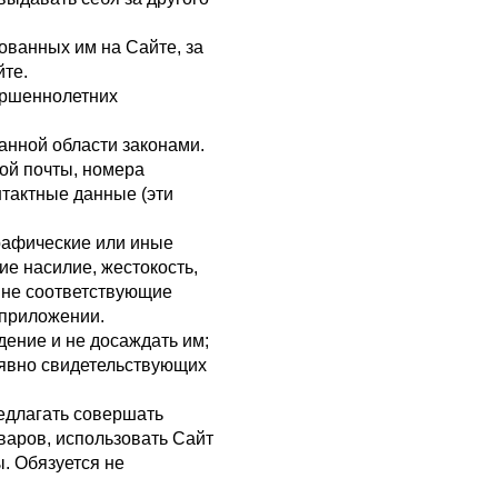
ованных им на Сайте, за
йте.
ершеннолетних
анной области законами.
ной почты, номера
нтактные данные (эти
рафические или иные
е насилие, жестокость,
 не соответствующие
м приложении.
дение и не досаждать им;
, явно свидетельствующих
едлагать совершать
оваров, использовать Сайт
. Обязуется не