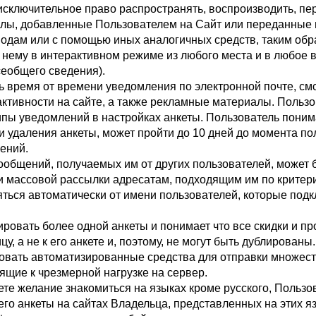
сключительное право распространять, воспроизводить, пе
алы, добавленные Пользователем на Сайт или переданные
водам или с помощью иных аналогичных средств, таким обр
к нему в интерактивном режиме из любого места и в любое
сеобщего сведения).
 время от времени уведомления по электронной почте, см
активности на сайте, а также рекламные материалы. Польз
ипы уведомлений в настройках анкеты. Пользователь понимае
ли удаления анкеты, может пройти до 10 дней до момента п
ений.
сообщений, получаемых им от других пользователей, может 
и массовой рассылки адресатам, подходящим им по критер
ться автоматически от имени пользователей, которые под
ровать более одной анкеты и понимает что все скидки и пр
цу, а не к его анкете и, поэтому, не могут быть дублированы.
овать автоматизированные средства для отправки множеств
ящие к чрезмерной нагрузке на сервер.
ете желание знакомиться на языках кроме русского, Пользо
его анкеты на сайтах Владельца, представленных на этих я