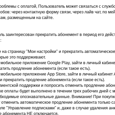
роблемы с оплатой, Пользователь может связаться с служб
ов: через контактную форму связи, через лайв чат, по мей
ам, размещенным на сайте.
ель заинтересован прекратить абонемент в период его дейст
:
е на страницу "Мои настройки" и прекратить автоматическо
торые это поддерживают.
мобильное приложение Google Play, зайти в личный кабинет
атить продление абонемента (если такое есть).
мобильное приложение App Store, зайти в личный кабинет A
и прекратить продление абонемента (если такое есть).
лиентской поддержки и попросить отменить продление абоне
е оплаты будет выполнено в течении трех рабочих дней с 
бходимые опознавательные данные. Внимание! При покупк
т отменить автоматическое продление абонемента только с
еле "Управление подписками" и, даже в случае удаления анк
е абонемента НЕ отключается.