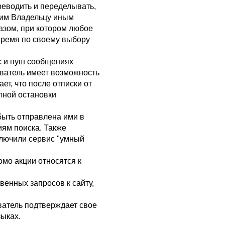
реводить и переделывать,
 им Владельцу иным
азом, при котором любое
 время по своему выбору
с и пуш сообщениях
ователь имеет возможность
т, что после отписки от
олной остановки
быть отправлена ими в
иям поиска. Также
ключили сервис "умный
омо акции относятся к
енных запросов к сайту,
ватель подтверждает свое
зыках.