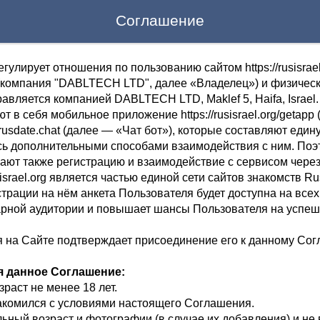
Соглашение
лирует отношения по пользованию сайтом https://rusisrael
(компания "DABLTECH LTD", далее «Владелец») и физичес
авляется компанией DABLTECH LTD, Maklef 5, Haifa, Israel
 в себя мобильное приложение https://rusisrael.org/getap
://rusdate.chat (далее — «Чат бот»), которые составляют еди
сь дополнительными способами взаимодействия с ним. Поэ
ают также регистрацию и взаимодействие с сервисом чере
usisrael.org является частью единой сети сайтов знакомств R
трации на нём анкета Пользователя будет доступна на всех
арной аудитории и повышает шансы Пользователя на успеш
я на Сайте подтверждает присоединение его к данному Со
я данное Соглашение:
зраст не менее 18 лет.
акомился с условиями настоящего Соглашения.
ьный возраст и фотографии (в случае их добавления) и не 