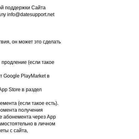
ой поддержки Сайта
лу info@datesupport.net
вия, он может это сделать
е продление (если такое
 Google PlayMarket в
pp Store в раздел
мента (если такое есть).
момента получения
е абонемента через App
амостоятельно в личном
еты с сайта,