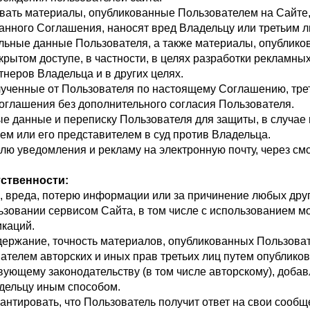
вать материалы, опубликованные Пользователем на Сайте,
анного Соглашения, наносят вред Владельцу или третьим л
льные данные Пользователя, а также материалы, опублико
крытом доступе, в частности, в целях разработки рекламн
тнеров Владельца и в других целях.
ученные от Пользователя по настоящему Соглашению, тре
оглашения без дополнительного согласия Пользователя.
е данные и переписку Пользователя для защиты, в случае 
ем или его представителем в суд против Владельца.
ю уведомления и рекламу на электронную почту, через см
тственности:
 вреда, потерю информации или за причинение любых дру
ьзовании сервисом Сайта, в том числе с использованием м
икаций.
держание, точность материалов, опубликованных Пользова
телем авторских и иных прав третьих лиц путем опублико
ующему законодательству (в том числе авторскому), доба
дельцу иным способом.
антировать, что Пользователь получит ответ на свои сооб