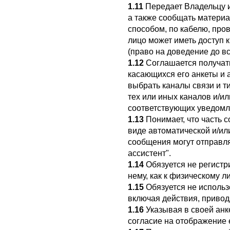
1.11
Передает Владельцу и
а также сообщать матери
способом, по кабелю, про
лицо может иметь доступ 
(право на доведение до в
1.12
Соглашается получать
касающихся его анкеты и 
выбрать каналы связи и т
тех или иных каналов и/и
соответствующих уведомл
1.13
Понимает, что часть 
виде автоматической и/ил
сообщения могут отправля
ассистент".
1.14
Обязуется не регистри
нему, как к физическому ли
1.15
Обязуется не использ
включая действия, привод
1.16
Указывая в своей анк
согласие на отображение 