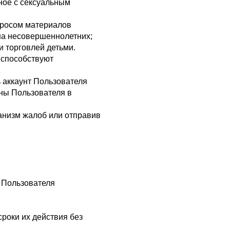
нное с сексуальным
апросом материалов
на несовершеннолетних;
 торговлей детьми.
и способствуют
ь аккаунт Пользователя
ны Пользователя в
анизм жалоб или отправив
х Пользователя
сроки их действия без