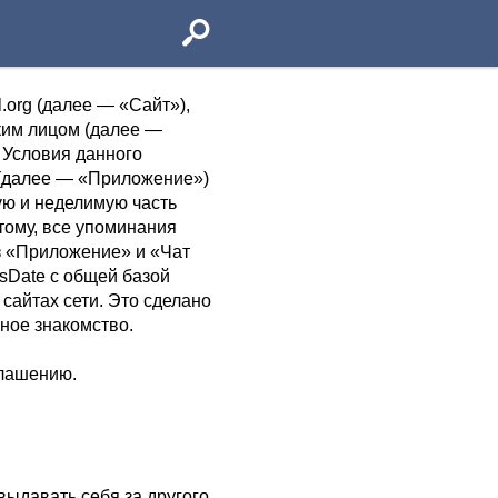
.org (далее — «Сайт»),
ким лицом (далее —
. Условия данного
p (далее — «Приложение»)
ную и неделимую часть
тому, все упоминания
з «Приложение» и «Чат
usDate с общей базой
 сайтах сети. Это сделано
ное знакомство.
глашению.
выдавать себя за другого