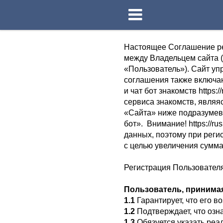
Настоящее Соглашение регу
между Владельцем сайта 
«Пользователь»). Сайт упр
соглашения также включают
и чат бот знакомств https
сервиса знакомств, являя
«Сайта» ниже подразумев
бот». Внимание! https://r
данных, поэтому при регис
с целью увеличения сумм
Регистрация Пользовател
Пользователь, принима
1.1
Гарантирует, что его во
1.2
Подтверждает, что озн
1.3
Обязуется указать реал