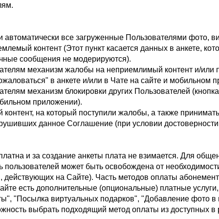
лям.
 автоматически все загруженные Пользователями фото, ви
млемый контент (Этот пункт касается данных в анкете, ко
ичные сообщения не модерируются).
ателям механизм жалобы на неприемлимый контент и/или 
ожаловаться" в анкете и/или в Чате на сайте и мобильном 
телям механизм блокировки других Пользователей (кнопка 
мобильном приложении).
контент, на который поступили жалобы, а также принимат
арушивших данное Соглашение (при условии достоверности
платна и за создание анкеты плата не взимается. Для обще
ь пользователей может быть освобождена от необходимост
, действующих на Сайте). Часть методов оплаты абонемен
айте есть дополнительные (опциональные) платные услуги, 
ы", "Посылка виртуальных подарков", "Добавление фото в г
жность выбрать подходящий метод оплаты из доступных в 