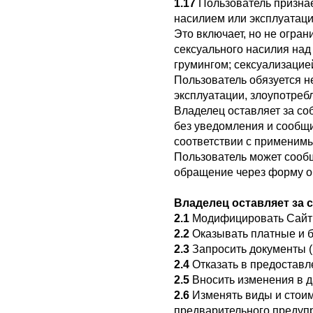
1.17
Пользователь признаё
насилием или эксплуатаци
Это включает, но не огра
сексуального насилия на
грумингом; сексуализацие
Пользователь обязуется н
эксплуатации, злоупотре
Владелец оставляет за со
без уведомления и сообщ
соответствии с применим
Пользователь может сооб
обращение через форму о
Владелец оставляет за 
2.1
Модифицировать Сайт 
2.2
Оказывать платные и б
2.3
Запросить документы (
2.4
Отказать в предоставл
2.5
Вносить изменения в д
2.6
Изменять виды и стоимо
предварительного предуп