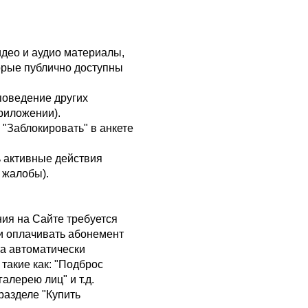
део и аудио материалы,
торые публично доступны
поведение других
приложении).
"Заблокировать" в анкете
ь активные действия
 жалобы).
ния на Сайте требуется
и оплачивать абонемент
та автоматически
такие как: "Подброс
алерею лиц" и т.д.
разделе "Купить